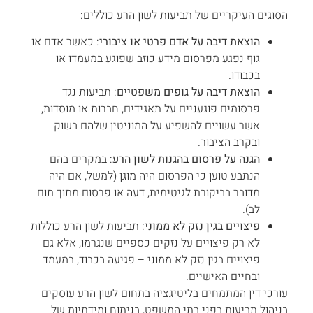
הסוגים העיקריים של תביעות לשון הרע כוללים:
הוצאת דיבה על אדם פרטי או ציבורי
: כאשר אדם או
גוף נפגע מפרסום מידע כוזב שפוגע במעמדו או
בכבודו.
הוצאת דיבה על גופים משפטיים
: תביעות נגד
פרסומים פוגעניים על תאגידים, חברות או מוסדות,
אשר עשויים להשפיע על המוניטין שלהם בשוק
ובקרב הציבור.
הגנה על פרסום בהגנות לשון הרע
: במקרים בהם
הנתבע טוען כי הפרסום היה מוגן (למשל, אם היה
מדובר בביקורת לגיטימית, דעה או פרסום מתוך תום
לב).
פיצויים בגין נזק לא ממוני
: תביעות לשון הרע כוללות
לא רק פיצויים על נזקים כספיים שנגרמו, אלא גם
פיצויים בגין נזק לא ממוני – פגיעה בכבוד, במעמד
ובחיים האישיים.
עורכי דין המתמחים בליטיגציה בתחום לשון הרע עוסקים
בניהול תביעות בפני בתי המשפט, בניתוח ומידתיות של