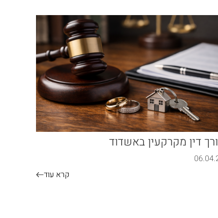
רך דין מקרקעין באשדוד
הסכם
בציב
06.04.
02.26
קרא עוד