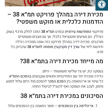
פתח סרגל נגישות
מכירת דירה במהלך פרויקט תמ״א 38 –
הזדמנות כלכלית או מוקש משפטי?
פרויקטי
התחדשות עירונית
ובפרט
תמ״א 38
הפכו לחלק מרכזי בשוק
הנדל״ן. הם מציעים פוטנציאל כלכלי, אך גם מצבים משפטיים
מורכבים. מכירת דירה במהלך פרויקט כזה שונה ממכירה רגילה
ודורשת ליווי של
עורך דין מקרקעין
מומחה לתמ״א 38
שיבדוק כל
פרט.
מה מייחד מכירת דירה בתמ״א 38?
בעסקה כזו, יש צד שלישי משמעותי – היזם.
הדירה נמכרת יחד עם התחייבויות ותנאים שקבועים
בהסכם התמ״א
.
כל שינוי או אי־התאמה בין
הסכם המכר
להסכם מול היזם עלול למנוע
מימון, לעכב את העסקה ואף להוביל לביטול החוזה.
הסיכונים במכירת דירה בתמ״א 38
אי־הלימה בין ההסכמים
– חוסר התאמה בין ההסכמים עלול