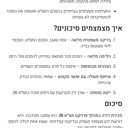
עלולה למנוע מהקונה משכנתא.
התעלמות מסעיפים בעייתיים בהסכם התמ״א חושפת את המוכר
להתחייבויות לא צפויות.
איך מצמצמים סיכונים?
בדיקה משפטית מלאה
– נסח טאבו, הסכם התמ״א, הסכמי
ליווי וסטטוס בנייה.
הלימה מלאה
– הסכם מכר מותאם במדויק להסכם מול היזם.
הצהרות מבוססות
– אימות כל פרט במסמכים רשמיים.
שיתוף פעולה עם אנשי מקצוע
– שמאי, מהנדס ובודק
ערבויות.
ייצוג מומחה
– עורך דין מקרקעין עם ניסיון מוכח בתמ״א 38.
סיכום
מכירת דירה במהלך פרויקט תמ״א 38
היא עסקה מורכבת. היא
דורשת ידע משפטי מעמיק ובדיקות קפדניות. טעות אחת יכולה להפוך
עסקה מוצלחת לסכסוך יקר.