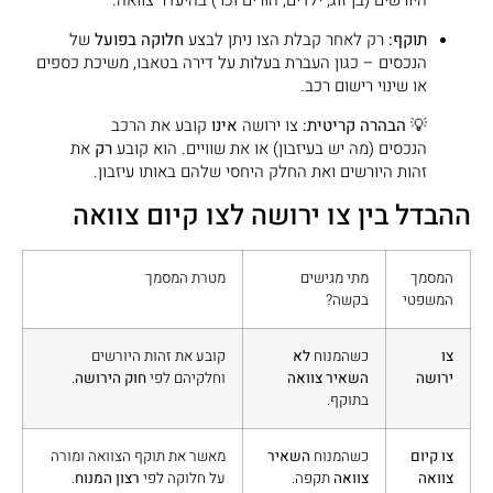
היורשים (בן זוג, ילדים, הורים וכו') בהיעדר צוואה.
תוקף:
רק לאחר קבלת הצו ניתן לבצע
חלוקה בפועל
של
הנכסים – כגון העברת בעלות על דירה בטאבו, משיכת כספים
או שינוי רישום רכב.
💡
הבהרה קריטית:
צו ירושה
אינו
קובע את הרכב
הנכסים (מה יש בעיזבון) או את שוויים. הוא קובע
רק
את
זהות היורשים ואת החלק היחסי שלהם באותו עיזבון.
ההבדל בין צו ירושה לצו קיום צוואה
המסמך
מתי מגישים
מטרת המסמך
המשפטי
בקשה?
צו
כשהמנוח
לא
קובע את זהות היורשים
ירושה
השאיר צוואה
וחלקיהם לפי
חוק הירושה
.
בתוקף.
צו קיום
כשהמנוח
השאיר
מאשר את תוקף הצוואה ומורה
צוואה
צוואה
תקפה.
על חלוקה לפי
רצון המנוח
.