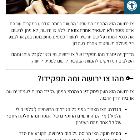
פתח סרגל נגישות
צו ירושה
הוא המסמך המשפטי החשוב ביותר הנדרש במקרים שבהם
אדם נפטר
ולא השאיר אחריו צוואה
. ללא צו ירושה, לא ניתן לרשום
את נכסי המנוח על שם יורשיו, למשוך כספים מחשבונות בנק או לבצע
כל פעולה משפטית אחרת בעיזבון.
מדריך זה יסביר מהו תפקידו של צו ירושה, מי זכאי לקבל אותו ומהם
השלבים המדויקים להגשת הבקשה לרשם לענייני ירושה.
🔑 מהו צו ירושה ומה תפקידו?
צו ירושה
הוא מעין
פסק דין הצהרתי
הניתן על ידי הרשם לענייני ירושה
או בית הדין הרבני.
הגדרה:
הצו מצהיר בפני כל הגורמים הרשמיים ("כלפי כולי
עלמא")
מי הם היורשים החוקיים
של המנוח ו
מהו חלקו היחסי
של כל אחד מהם בעיזבון.
בסיס חוקי:
הצו מבוסס על
חוק הירושה
, הקובע את סדר