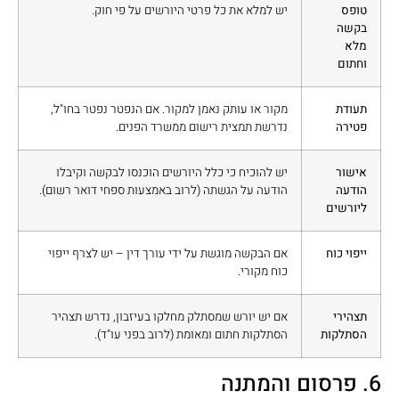
טופס
יש למלא את כל פרטי היורשים על פי חוק.
בקשה
מלא
וחתום
תעודת
מקור או עותק נאמן למקור. אם הנפטר נפטר בחו"ל,
פטירה
נדרשת תמצית רישום ממשרד הפנים.
אישור
יש להוכיח כי כלל היורשים הוכנסו לבקשה וקיבלו
הודעה
הודעה על הגשתה (לרוב באמצעות ספחי דואר רשום).
ליורשים
ייפוי כוח
אם הבקשה מוגשת על ידי עורך דין – יש לצרף ייפוי
כוח מקורי.
תצהירי
אם יש יורש שמסתלק מחלקו בעיזבון, נדרש תצהיר
הסתלקות
הסתלקות חתום ומאומת (לרוב בפני עו"ד).
6. פרסום והמתנה