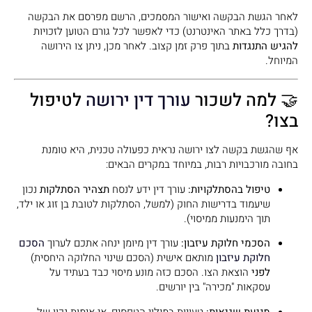
לאחר הגשת הבקשה ואישור המסמכים, הרשם מפרסם את הבקשה
(בדרך כלל באתר האינטרנט) כדי לאפשר לכל גורם הטוען לזכויות
להגיש התנגדות
בתוך פרק זמן קצוב. לאחר מכן, ניתן צו הירושה
המיוחל.
🤝 למה לשכור
עורך דין ירושה
לטיפול
בצו?
אף שהגשת בקשה לצו ירושה נראית כפעולה טכנית, היא טומנת
בחובה מורכבויות רבות, במיוחד במקרים הבאים:
טיפול בהסתלקויות:
עורך דין ידע לנסח
תצהיר הסתלקות
נכון
שיעמוד בדרישות החוק (למשל, הסתלקות לטובת בן זוג או ילד,
תוך הימנעות ממיסוי).
הסכמי חלוקת עיזבון:
עורך דין מיומן ינחה אתכם לערוך
הסכם
חלוקת עיזבון
מותאם אישית (הסכם שינוי החלוקה היחסית)
לפני
הוצאת הצו. הסכם כזה מונע מיסוי כבד בעתיד על
עסקאות "מכירה" בין יורשים.
מניעת שגיאות:
טעויות במילוי הטפסים, אי-אימות נכון של