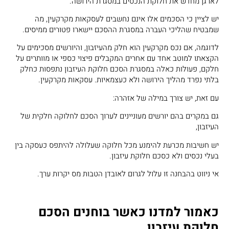
לארגן מחדש את חלוקת הנכסים במסגרת הירושה.
יש לציין כי הסכמים אלו אינם נחשבים לעסקאות מקרקעין, מה
שמבטיח שהליכי העברה במסגרת ההסכם יישארו פטורים ממיסים.
לדוגמה, אם נכס מקרקעין הוא חלק מהעיזבון, והיורשים מסכימים על
הקצאתו למוטב אחד עם אחרים המקבלים פיצוי כספי או מוותרים על
חלקם, פעולות כאלה במסגרת הסכם חלוקת העיזבון נתפסות כחלק
בלתי נפרד מהליך הירושה ולא כעצמאיות. עסקאות מקרקעין.
עם זאת, יש צורך במילה של אזהרה:
גם במקרים בהם יורשים מעוניינים לערוך הסכם לחלוקה חלקית של
העיזבון,
יש חשיבות מכרעת להימנע מכל חלוקה שעלולה להיתפס כעסקה בין
בעלי נכסים ולא כסכם חלוקת עיזבון.
אי ניווט בהבחנה זו עלול לגרום לאובדן הטבות מס יקרות ערך.
כאמור למדנו כאשר בוחנים הסכם
חלוקת עיזבון