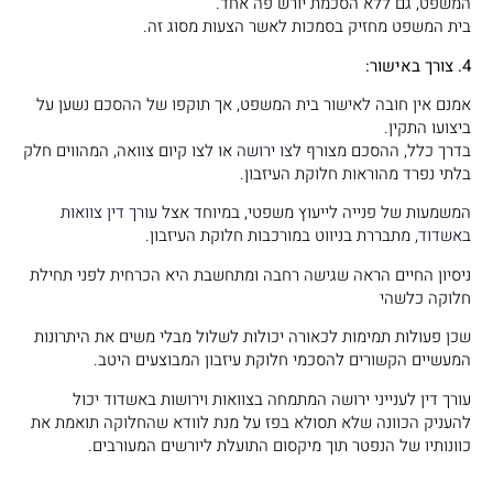
המשפט, גם ללא הסכמת יורש פה אחד.
בית המשפט מחזיק בסמכות לאשר הצעות מסוג זה.
4. צורך באישור:
אמנם אין חובה לאישור בית המשפט, אך תוקפו של ההסכם נשען על
ביצועו התקין.
בדרך כלל, ההסכם מצורף ל
צו ירושה
או לצו קיום צוואה, המהווים חלק
בלתי נפרד מהוראות חלוקת העיזבון.
המשמעות של פנייה לייעוץ משפטי, במיוחד אצל
עורך דין צוואות
באשדוד
, מתבררת בניווט במורכבות חלוקת העיזבון.
ניסיון החיים הראה שגישה רחבה ומתחשבת היא הכרחית לפני תחילת
חלוקה כלשהי
שכן פעולות תמימות לכאורה יכולות לשלול מבלי משים את היתרונות
המעשיים הקשורים להסכמי חלוקת עיזבון המבוצעים היטב.
עורך דין לענייני ירושה המתמחה בצוואות וירושות באשדוד יכול
להעניק הכוונה שלא תסולא בפז על מנת לוודא שהחלוקה תואמת את
כוונותיו של הנפטר תוך מיקסום התועלת ליורשים המעורבים.