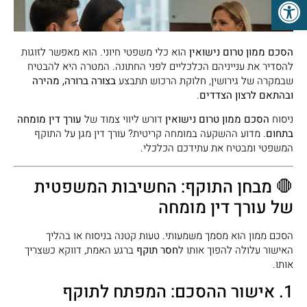
פתח סרגל נגישות
הסכם ממון טרום נישואין
הוא כלי משפטי חיוני. הוא מאפשר לזוגות
להסדיר את ענייניהם הכלכליים לפני החתונה. המטרה היא להבטיח
שבמקרה של גירושין, חלוקת הרכוש תתבצע
בצורה ברורה, מהירה
ובהתאם לרצון הצדדים
.
ניסוח
הסכם ממון טרום נישואין
דורש ליווי צמוד של
עורך דין מומחה
בתחום
. מדוע ההשקעה במומחה קריטית? עורך דין מגן על התוקף
המשפטי ומבטיח את עתידכם הכלכלי.
🛑 מבחן התוקף: החשיבות המשפטית
של עורך דין מומחה
הסכם ממון הוא מסמך משמעותי. טעות קטנה בניסוח או בהליך
האישור עלולה להפוך אותו ל
חסר תוקף
ברגע האמת, דווקא כשצריך
אותו.
1. אישור ההסכם: המפתח לתוקף