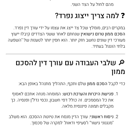
מהם לחול על הצד השני.
❓ למה צריך ייצוג נפרד?
במקרים רבים, מומלץ שכל צד ייצג את עצמו על ידי עורך דין נפרד.
הסכם ממון טרום נישואין
שנחתם לאחר ששני הצדדים קיבלו ייעוץ
מעורכי דין שונים נחשב חזק יותר. הוא חסין יותר לטענות של "השפעה
בלתי הוגנת" בעתיד.
🔎 שלבי העבודה עם עורך דין להסכם
ממון
כדי לקבל
הסכם ממון
שלם ותקף, התהליך מתנהל באופן הבא:
פגישת היכרות והערכת רכוש:
המומחה מנחה אתכם לאסוף
את כל המסמכים. זה כולל דפי חשבון, נכסי נדל"ן ופנסיה. כך
מקבלים תמונה פיננסית מלאה.
ניסוח ראשוני:
עורך הדין מנסח את טיוטת ההסכם. הוא משלב
"מנגנוני גישור" ו"סעיפי ודאות" למקרה של סכסוך.