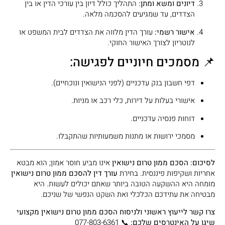
דיונים ומשא ומתן:
התהליך כולל דיון בין עורכי הדין או בין
הצדדים, עד שמגיעים להסכמה מלאה.
אישור רשמי:
עורך הדין מלווה את הצדדים לבית המשפט או
לנוטריון לצורך האישור החוקי.
📌 מסמכים חיוניים לפגישה:
דפי חשבון בנק עדכניים (לפני הנישואין ונוכחיים).
אישורי בעלות על דירות, כלי רכב או מניות.
דוחות פנסיה עדכניים.
מסמכי ירושות או מתנות משמעותיות שהתקבלו.
לסיכום:
הסכם ממון טרום נישואין
אינו מביע חוסר אמון; הוא מבטא
אחריות ושקיפות פיננסית. בחירת
עורך דין להסכם ממון טרום נישואין
מומחה היא ההשקעה הטובה ביותר שאתם יכולים לעשות. היא
מבטיחה את עתידכם הכלכלי ואת השקט הנפשי של שניכם.
צרו קשר לייעוץ ראשוני ולניסוח הסכם ממון טרום נישואין מקצועי
שיגן על האינטרסים שלכם:
📞 077-803-6361